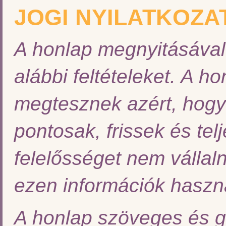
JOGI NYILATKOZA
A honlap megnyitásával
alábbi feltételeket. A h
megtesznek azért, hogy 
pontosak, frissek és te
felelősséget nem vállal
ezen információk haszn
A honlap szöveges és gr