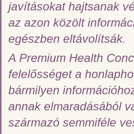
javításokat hajtsanak vé
az azon közölt informác
egészben eltávolítsák.
A Premium Health Conce
felelősséget a honlaphoz,
bármilyen információhoz
annak elmaradásából va
származó semmiféle ves