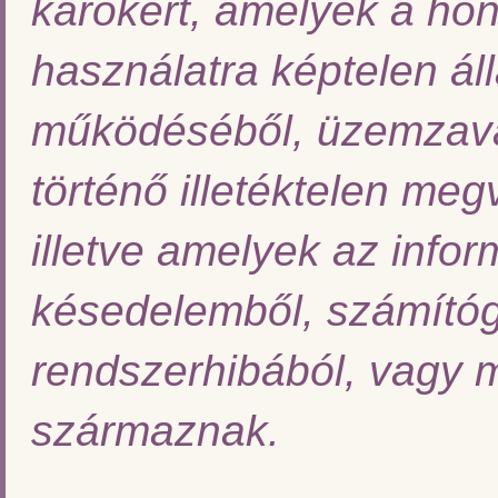
károkért, amelyek a hon
használatra képtelen ál
működéséből, üzemzavar
történő illetéktelen meg
illetve amelyek az infor
késedelemből, számítóg
rendszerhibából, vagy 
származnak.